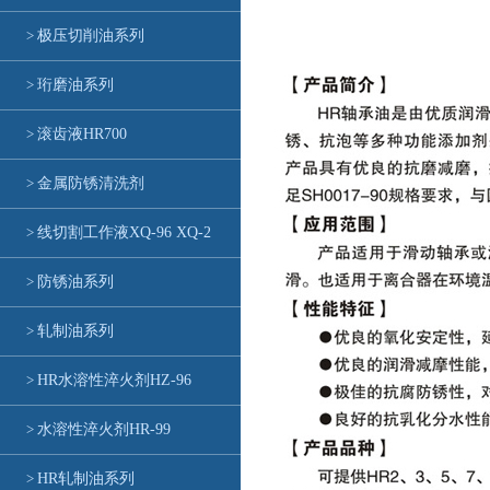
>
极压切削油系列
>
珩磨油系列
>
滚齿液HR700
>
金属防锈清洗剂
>
线切割工作液XQ-96 XQ-2
>
防锈油系列
>
轧制油系列
>
HR水溶性淬火剂HZ-96
>
水溶性淬火剂HR-99
>
HR轧制油系列