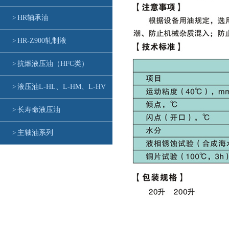
>
HR轴承油
>
HR-Z900轧制液
>
抗燃液压油（HFC类）
>
液压油L-HL、L-HM、L-HV
>
长寿命液压油
>
主轴油系列