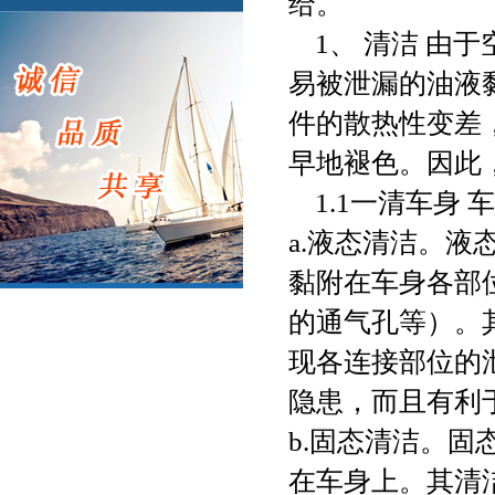
给。
1、 清洁 由
易被泄漏的油液
件的散热性变差
早地褪色。因此
1.1一清车身
a.液态清洁。
黏附在车身各部
的通气孔等）。
现各连接部位的
隐患，而且有利
b.固态清洁。
在车身上。其清